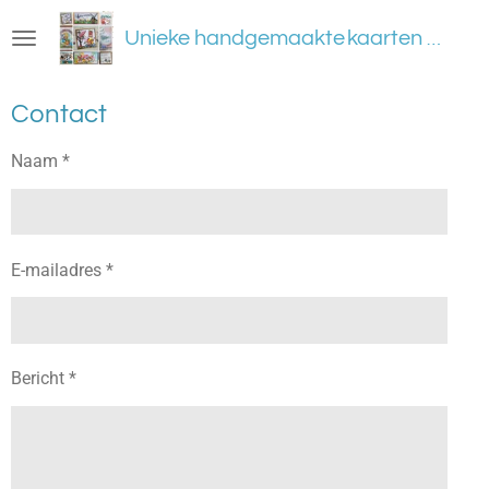
Ga
Unieke handgemaakte
kaarten en meer
direct
naar
de
Contact
hoofdinhoud
Naam *
E-mailadres *
Bericht *