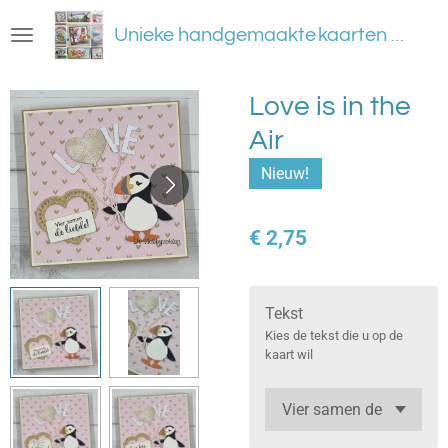
Ga
Unieke handgemaakte
kaarten en meer
direct
naar
de
Love is in the
hoofdinhoud
Air
Nieuw!
€ 2,75
Tekst
Kies de tekst die u op de
kaart wil