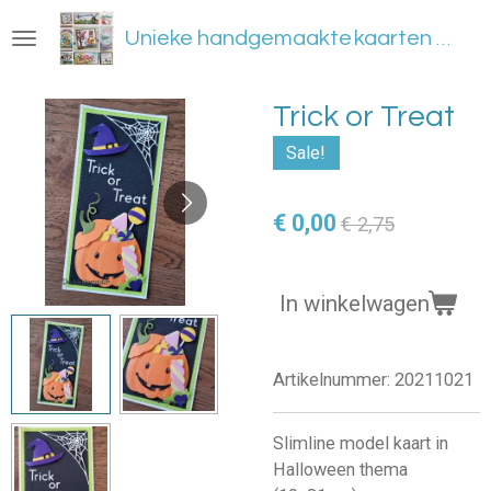
Ga
Unieke handgemaakte
kaarten en meer
direct
naar
de
Trick or Treat
hoofdinhoud
Sale!
€ 0,00
€ 2,75
In winkelwagen
Artikelnummer:
20211021
Slimline model kaart in
Halloween thema